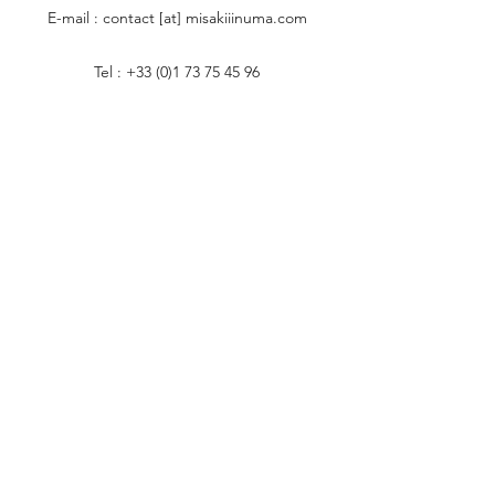
E-mail : contact [at] misakiiinuma.com
Tel :
+33 (0)1 73 75 45 96
CONTACT
Vous souhaitez passer une commande ou en