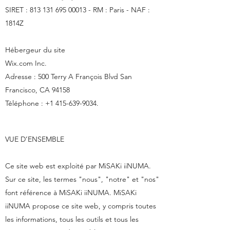
SIRET :
813 131 695 00013
- RM : Paris - NAF :
1814Z
Hébergeur du site
Wix.com Inc.
Adresse : 500 Terry A François Blvd San
Francisco, CA 94158
Téléphone : +1 415-639-9034.
VUE D’ENSEMBLE
Ce site web est exploité par MiSAKi iiNUMA.
Sur ce site, les termes "nous", "notre" et "nos"
font référence à MiSAKi iiNUMA. MiSAKi
iiNUMA propose ce site web, y compris toutes
les informations, tous les outils et tous les