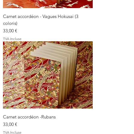
Carnet accordéon - Vagues Hokusai (3
coloris)
Prix
33,00 €
TVA Incluse
Carnet accordéon -Rubans
Prix
33,00 €
TVA Incluse