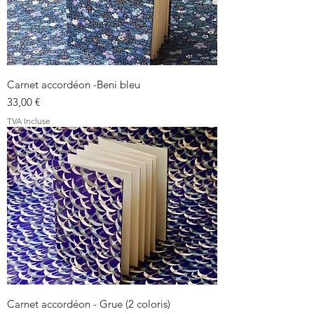
Carnet accordéon -Beni bleu
Prix
33,00 €
TVA Incluse
Carnet accordéon - Grue (2 coloris)