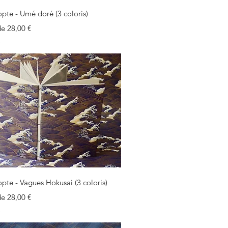
Aperçu rapide
pte - Umé doré (3 coloris)
motionnel
 de
28,00 €
e
Aperçu rapide
pte - Vagues Hokusai (3 coloris)
motionnel
 de
28,00 €
e