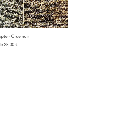
Aperçu rapide
opte - Grue noir
motionnel
 de
28,00 €
e