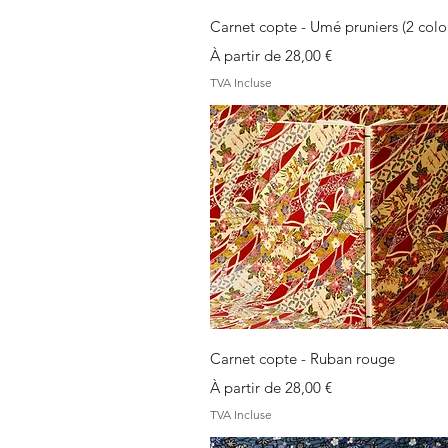
Aperçu rapide
Carnet copte - Umé pruniers (2 color
Prix promotionnel
À partir de
28,00 €
TVA Incluse
Aperçu rapide
Carnet copte - Ruban rouge
Prix promotionnel
À partir de
28,00 €
TVA Incluse