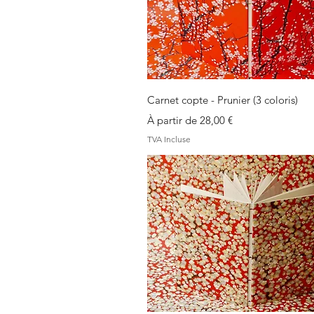
Aperçu rapide
Carnet copte - Prunier (3 coloris)
Prix promotionnel
À partir de
28,00 €
TVA Incluse