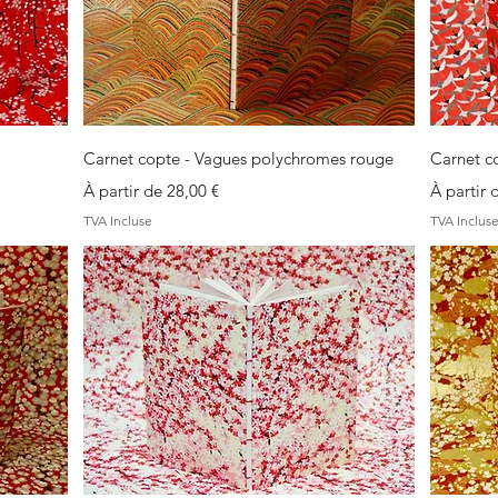
Aperçu rapide
Carnet copte - Vagues polychromes rouge
Carnet c
Prix promotionnel
Prix pro
À partir de
28,00 €
À partir
TVA Incluse
TVA Inclus