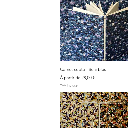
Aperçu rapide
Carnet copte - Beni bleu
Prix promotionnel
À partir de
28,00 €
TVA Incluse