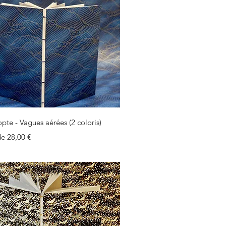
Aperçu rapide
pte - Vagues aérées (2 coloris)
motionnel
 de
28,00 €
e