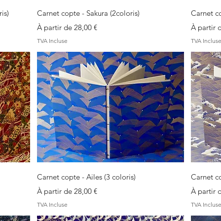
Aperçu rapide
is)
Carnet copte - Sakura (2coloris)
Carnet co
Prix promotionnel
Prix pro
À partir de
28,00 €
À partir
TVA Incluse
TVA Inclus
Aperçu rapide
Carnet copte - Ailes (3 coloris)
Carnet co
Prix promotionnel
Prix pro
À partir de
28,00 €
À partir
TVA Incluse
TVA Inclus