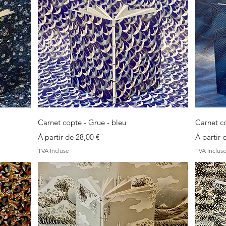
Aperçu rapide
Carnet copte - Grue - bleu
Carnet co
Prix promotionnel
Prix pro
À partir de
28,00 €
À partir
TVA Incluse
TVA Inclus