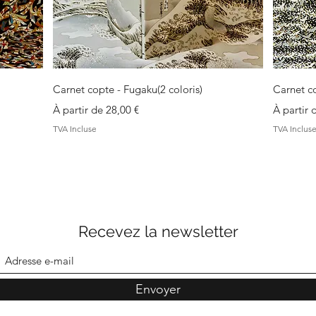
Aperçu rapide
Carnet copte - Fugaku(2 coloris)
Carnet c
Prix promotionnel
Prix pro
À partir de
28,00 €
À partir
TVA Incluse
TVA Inclus
Recevez la newsletter
Envoyer