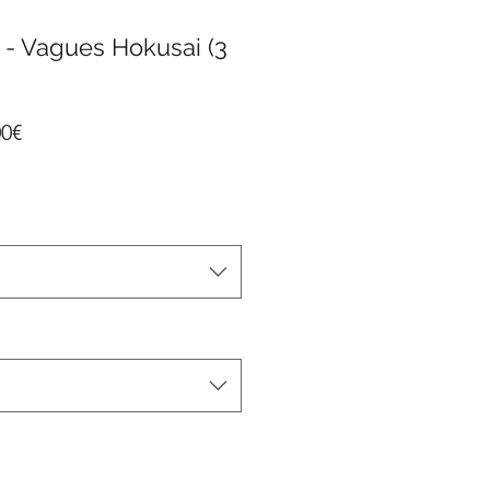
 - Vagues Hokusai (3
Prix
00€
promotionnel