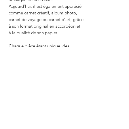
Aujourd’hui, il est également apprécié
comme carnet créatif, album photo,
carnet de voyage ou carnet d’art, grâce
à son format original en accordéon et
à la qualité de son papier.
Chaque pièce étant unique, des
différences peuvent être constatées par
rapport au modèle présenté.⁠
Recevez la newsletter
Envoyer
E-mail : contact [at] misakiiinuma.com