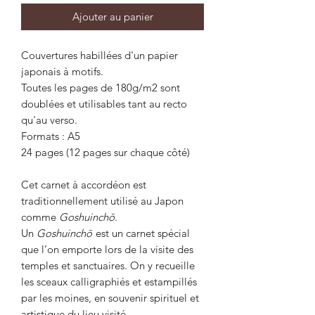
Ajouter au panier
Couvertures habillées d'un papier
japonais à motifs.
Toutes les pages de 180g/m2 sont
doublées et utilisables tant au recto
qu'au verso.⁠
Formats : A5
24 pages (12 pages sur chaque côté)⁠
Cet carnet à accordéon est
traditionnellement utilisé au Japon
comme
Goshuinchō
.
Un
Goshuinchō
est un carnet spécial
que l’on emporte lors de la visite des
temples et sanctuaires. On y recueille
les sceaux calligraphiés et estampillés
par les moines, en souvenir spirituel et
artistique du lieu visité.