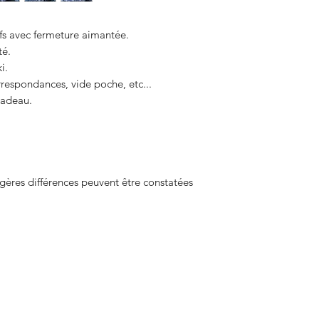
ifs avec fermeture aimantée.
té.
i.
rrespondances, vide poche, etc...
cadeau.
gères différences peuvent être constatées