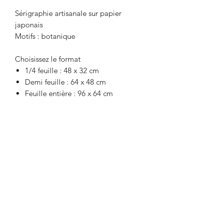
Sérigraphie artisanale sur papier
japonais
Motifs : botanique
Choisissez le format
1/4 feuille : 48 x 32 cm
Demi feuille : 64 x 48 cm
Feuille entière : 96 x 64 cm
Recevez la newsletter
Envoyer
E-mail : contact [at] misakiiinuma.com