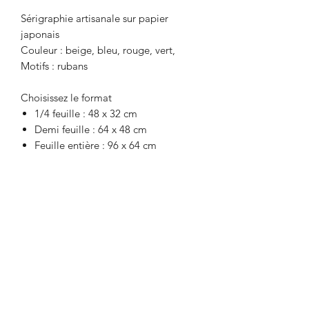
Sérigraphie artisanale sur papier
japonais
Couleur : beige, bleu, rouge, vert,
Motifs : rubans
Choisissez le format
1/4 feuille : 48 x 32 cm
Demi feuille : 64 x 48 cm
Feuille entière : 96 x 64 cm
Recevez la newsletter
Envoyer
E-mail : contact [at] misakiiinuma.com