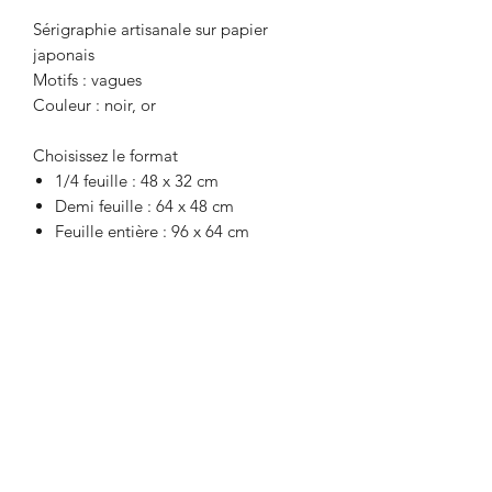
Sérigraphie artisanale sur papier
japonais
Motifs : vagues
Couleur : noir, or
Choisissez le format
1/4 feuille : 48 x 32 cm
Demi feuille : 64 x 48 cm
Feuille entière : 96 x 64 cm
Recevez la newsletter
Envoyer
E-mail : contact [at] misakiiinuma.com