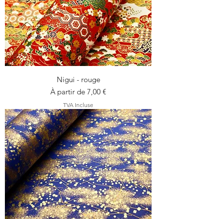
Nigui - rouge
Prix promotionnel
À partir de
7,00 €
TVA Incluse