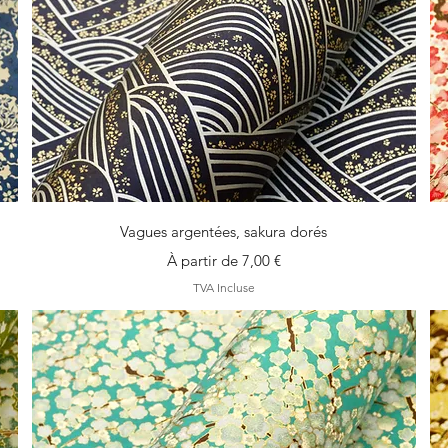
Aperçu rapide
Vagues argentées, sakura dorés
Prix promotionnel
À partir de
7,00 €
TVA Incluse