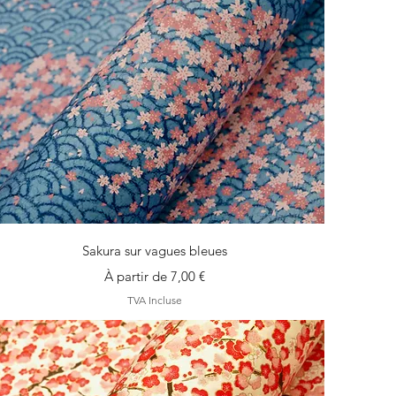
Aperçu rapide
Sakura sur vagues bleues
Prix promotionnel
À partir de
7,00 €
TVA Incluse