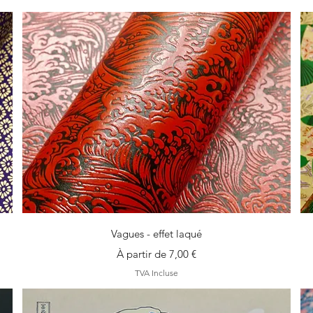
Aperçu rapide
Vagues - effet laqué
Prix promotionnel
À partir de
7,00 €
TVA Incluse