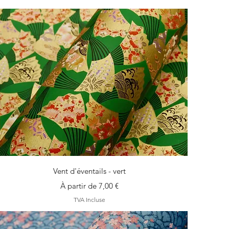
Aperçu rapide
Vent d'éventails - vert
Prix promotionnel
À partir de
7,00 €
TVA Incluse