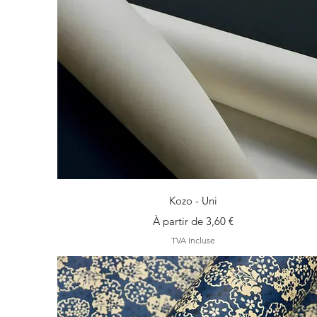
Aperçu rapide
Kozo - Uni
Prix promotionnel
À partir de
3,60 €
TVA Incluse