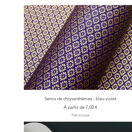
Aperçu rapide
Semis de chrysanthèmes - bleu violet
Prix promotionnel
À partir de
7,00 €
TVA Incluse