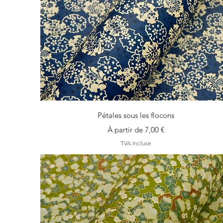
Aperçu rapide
Pétales sous les flocons
Prix promotionnel
À partir de
7,00 €
TVA Incluse