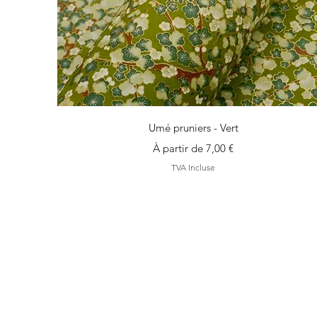
Aperçu rapide
Umé pruniers - Vert
Prix promotionnel
À partir de
7,00 €
TVA Incluse