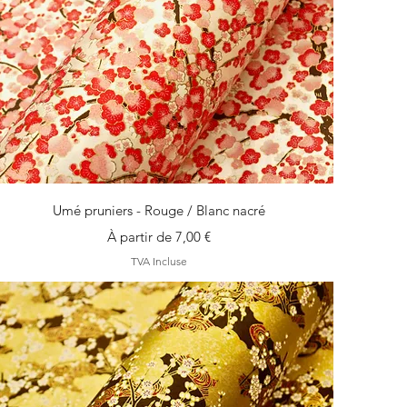
Aperçu rapide
Umé pruniers - Rouge / Blanc nacré
Prix promotionnel
À partir de
7,00 €
TVA Incluse