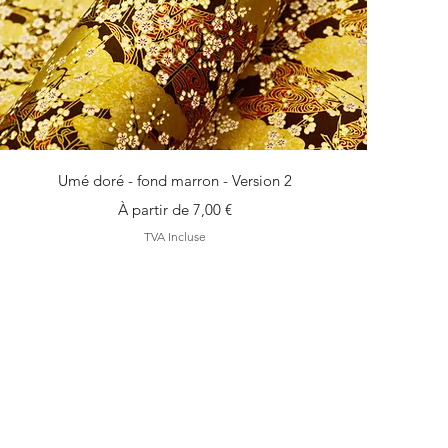
Aperçu rapide
Umé doré - fond marron - Version 2
Prix promotionnel
À partir de
7,00 €
TVA Incluse